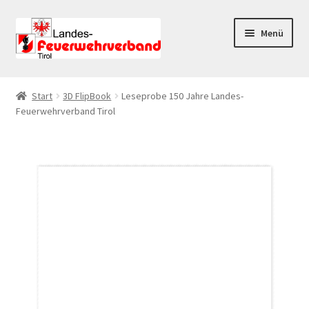
Zur
Zum
Menü
Navigation
Inhalt
springen
springen
Start
Start
3D FlipBook
Leseprobe 150 Jahre Landes-
Feuerwehrverband Tirol
AGB
Datenschutz
Datenschutzerklärung
Impressum
Kasse
Mein Konto