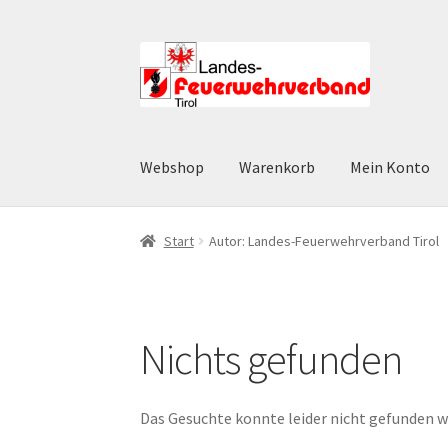
Zur
Zum
Navigation
Inhalt
springen
springen
Webshop
Warenkorb
Mein Konto
Start
AGB
Datenschutz
Datenschutzerklärun
Start
Autor: Landes-Feuerwehrverband Tirol
Widerruf
Zahlungsarten
Nichts gefunden
Das Gesuchte konnte leider nicht gefunden wer