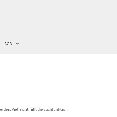
AGB
g
Impressum
Kasse
Mein Konto
Versand und Zahlung
Warenkorb
den. Vielleicht hilft die Suchfunktion.