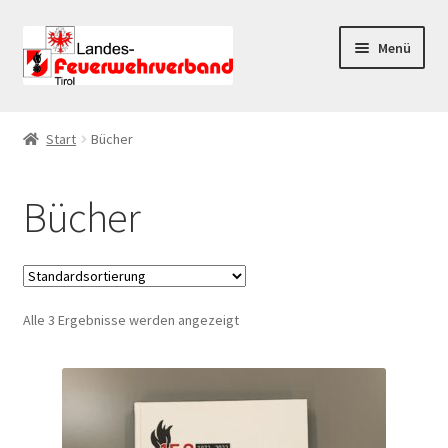
Zur
Zum
Menü
Navigation
Inhalt
springen
springen
Start
Start
Bücher
AGB
Bücher
Datenschutz
Datenschutzerklärung
Alle 3 Ergebnisse werden angezeigt
Impressum
Kasse
Mein Konto