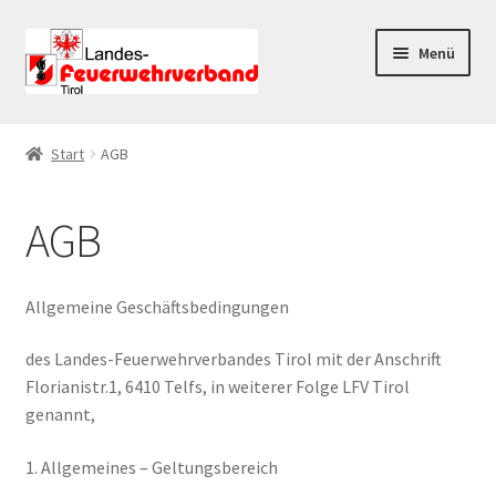
Zur
Zum
Menü
Navigation
Inhalt
springen
springen
Start
Start
AGB
AGB
AGB
Datenschutz
Datenschutzerklärung
Allgemeine Geschäftsbedingungen
Impressum
des Landes-Feuerwehrverbandes Tirol mit der Anschrift
Florianistr.1, 6410 Telfs, in weiterer Folge LFV Tirol
genannt,
Kasse
1. Allgemeines – Geltungsbereich
Mein Konto