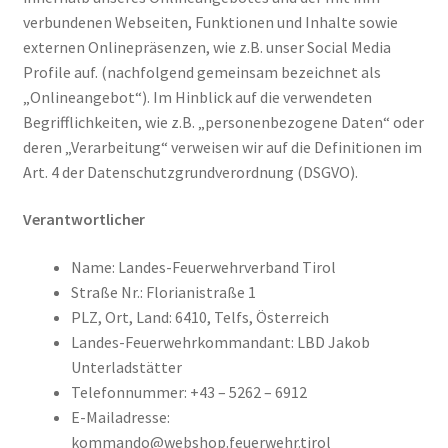
verbundenen Webseiten, Funktionen und Inhalte sowie
Versand und Zahlung
externen Onlinepräsenzen, wie z.B. unser Social Media
Profile auf. (nachfolgend gemeinsam bezeichnet als
Warenkorb
„Onlineangebot“). Im Hinblick auf die verwendeten
Begrifflichkeiten, wie z.B. „personenbezogene Daten“ oder
Widerruf
deren „Verarbeitung“ verweisen wir auf die Definitionen im
Art. 4 der Datenschutzgrundverordnung (DSGVO).
Zahlungsarten
Verantwortlicher
Name: Landes-Feuerwehrverband Tirol
Straße Nr.: Florianistraße 1
PLZ, Ort, Land: 6410, Telfs, Österreich
Landes-Feuerwehrkommandant: LBD Jakob
Unterladstätter
Telefonnummer: +43 – 5262 – 6912
E-Mailadresse:
kommando@webshop.feuerwehr.tirol