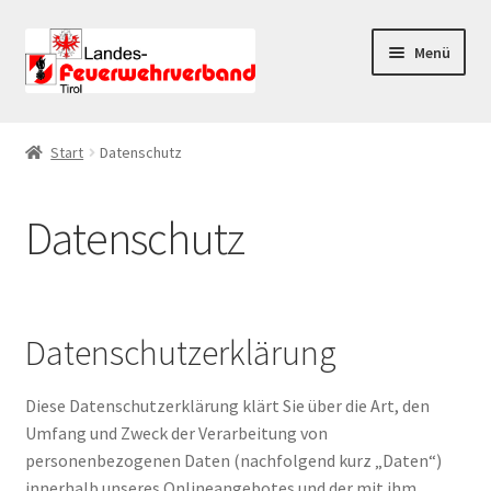
Zur
Zum
Menü
Navigation
Inhalt
springen
springen
Start
Start
Datenschutz
AGB
Datenschutz
Datenschutz
Datenschutzerklärung
Datenschutzerklärung
Impressum
Diese Datenschutzerklärung klärt Sie über die Art, den
Kasse
Umfang und Zweck der Verarbeitung von
personenbezogenen Daten (nachfolgend kurz „Daten“)
Mein Konto
innerhalb unseres Onlineangebotes und der mit ihm