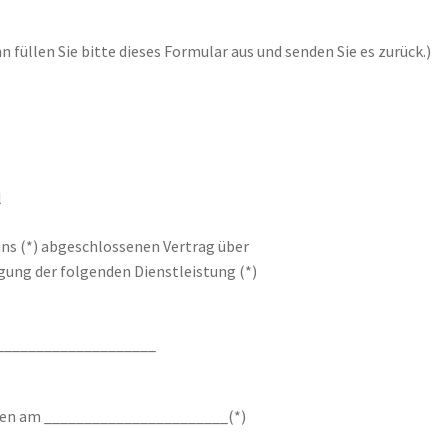
 füllen Sie bitte dieses Formular aus und senden Sie es zurück.)
l
/uns (*) abgeschlossenen Vertrag über
ngung der folgenden Dienstleistung (*)
____________________
ten am _______________________(*)