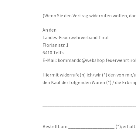
(Wenn Sie den Vertrag widerrufen wollen, dann
An den
Landes-Feuerwehrverband Tirol
Florianistr. 1
6410 Telfs
E-Mail: kommando@webshop.feuerwehr.tiro
Hiermit widerrufe(n) ich/wir (*) den von mir
den Kauf der folgenden Waren (*) / die Erbri
______________________________________
Bestellt am ___________________ (*)/erhal