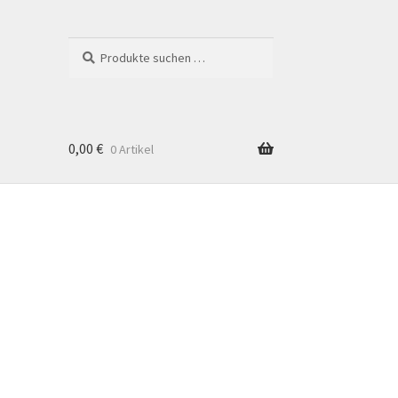
Suchen
Suchen
nach:
0,00
€
0 Artikel