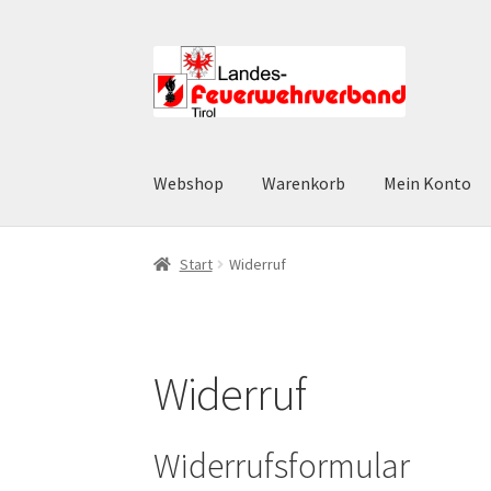
Zur
Zum
Navigation
Inhalt
springen
springen
Webshop
Warenkorb
Mein Konto
Start
AGB
Datenschutz
Datenschutzerklärun
Start
Widerruf
Widerruf
Zahlungsarten
Widerruf
Widerrufsformular