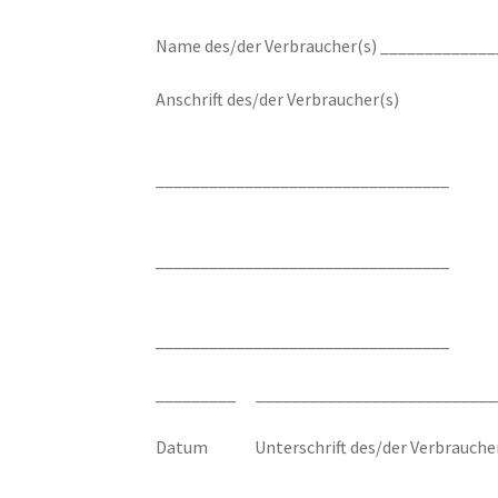
Name des/der Verbraucher(s) ____________
Anschrift des/der Verbraucher(s)
_________________________________
_________________________________
_________________________________
_________ ___________________________
Datum Unterschrift des/der Verbraucher(s)