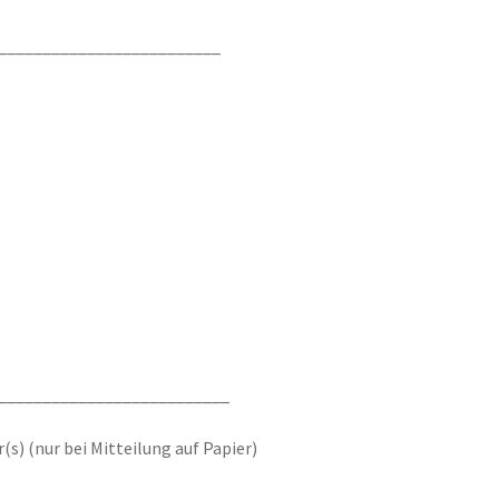
__________________________
__________________________
 (nur bei Mitteilung auf Papier)