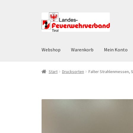
Zur
Zum
Navigation
Inhalt
springen
springen
Webshop
Warenkorb
Mein Konto
Start
AGB
Datenschutz
Datenschutzerklärun
Start
Drucksorten
Falter Strahlenmessen, 
Widerruf
Zahlungsarten