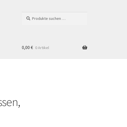
Suchen
Suchen
nach:
0,00
€
0 Artikel
ssen,