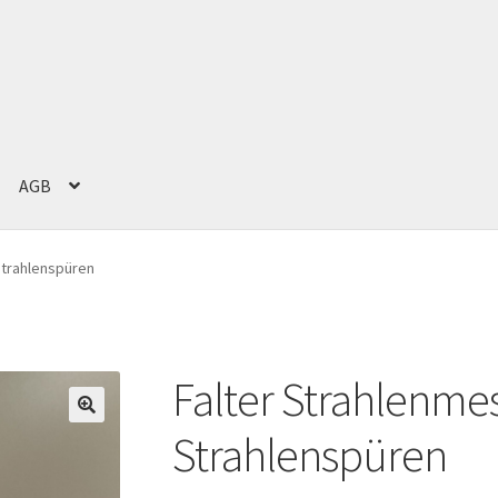
AGB
g
Impressum
Kasse
Mein Konto
Versand und Zahlung
Warenkorb
Strahlenspüren
Falter Strahlenme
Strahlenspüren