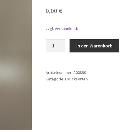
0,00
€
zzgl.
Versandkosten
Falter
In den Warenkorb
Strahlenmessen,
Strahlenspüren
Menge
Artikelnummer:
A00890
Kategorie:
Drucksorten