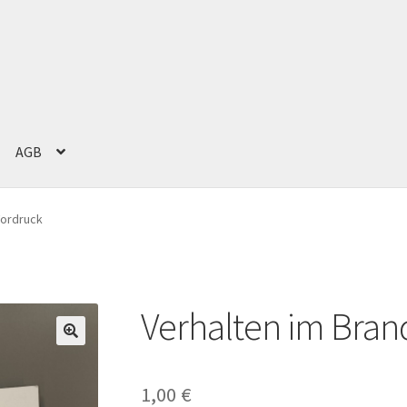
AGB
g
Impressum
Kasse
Mein Konto
Versand und Zahlung
Warenkorb
Vordruck
Verhalten im Brand
1,00
€