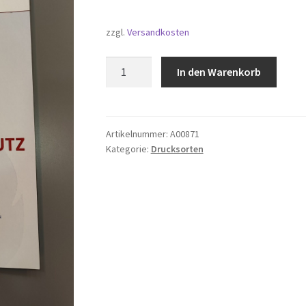
zzgl.
Versandkosten
Verhalten
In den Warenkorb
im
Brandfall
-
Vordruck
Artikelnummer:
A00871
Kategorie:
Drucksorten
Menge