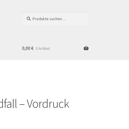
Suchen
Suchen
nach:
0,00
€
0 Artikel
fall – Vordruck