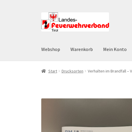
Zur
Zum
Navigation
Inhalt
springen
springen
Webshop
Warenkorb
Mein Konto
Start
AGB
Datenschutz
Datenschutzerklärun
Start
Drucksorten
Verhalten im Brandfall – 
Widerruf
Zahlungsarten