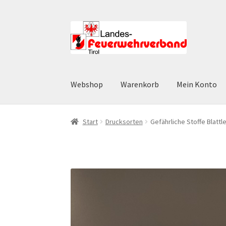
Zur
Zum
Navigation
Inhalt
springen
springen
Webshop
Warenkorb
Mein Konto
Start
AGB
Datenschutz
Datenschutzerklärun
Start
Drucksorten
Gefährliche Stoffe Blattl
Widerruf
Zahlungsarten