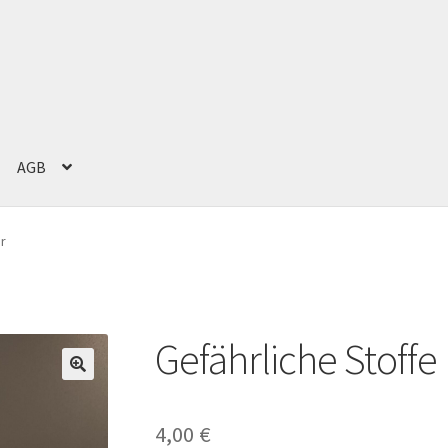
AGB
g
Impressum
Kasse
Mein Konto
Versand und Zahlung
Warenkorb
er
Gefährliche Stoffe 
4,00
€