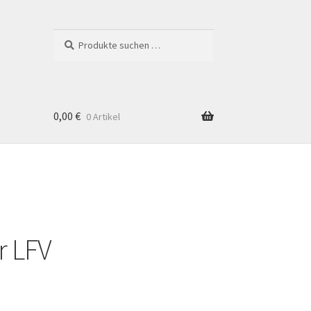
Suchen
Suchen
nach:
0,00
€
0 Artikel
r LFV