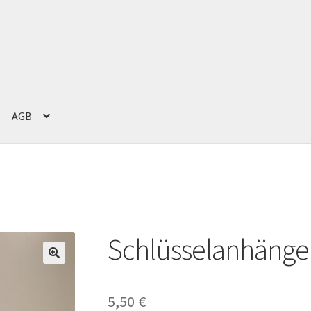
AGB
g
Impressum
Kasse
Mein Konto
Versand und Zahlung
Warenkorb
Schlüsselanhänge
5,50
€