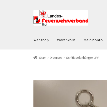
Zur
Zum
Navigation
Inhalt
springen
springen
Webshop
Warenkorb
Mein Konto
Start
AGB
Datenschutz
Datenschutzerklärun
Start
Diverses
Schlüsselanhänger LFV
Widerruf
Zahlungsarten