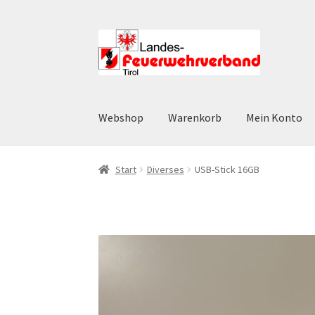
Zur
Zum
Navigation
Inhalt
springen
springen
Webshop
Warenkorb
Mein Konto
Start
AGB
Datenschutz
Datenschutzerklärun
Start
Diverses
USB-Stick 16GB
Widerruf
Zahlungsarten