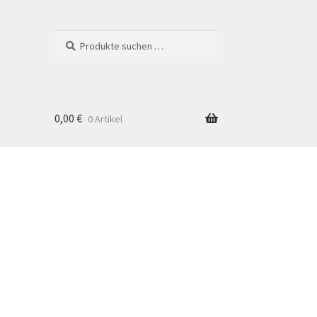
Suchen
Suchen
nach:
0,00
€
0 Artikel