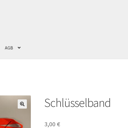
AGB
g
Impressum
Kasse
Mein Konto
Versand und Zahlung
Warenkorb
Schlüsselband
3,00
€