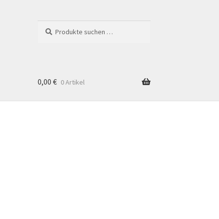
Suchen
Suchen
nach:
0,00
€
0 Artikel