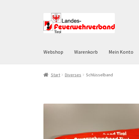
Zur
Zum
Navigation
Inhalt
springen
springen
Webshop
Warenkorb
Mein Konto
Start
AGB
Datenschutz
Datenschutzerklärun
Start
Diverses
Schlüsselband
Widerruf
Zahlungsarten