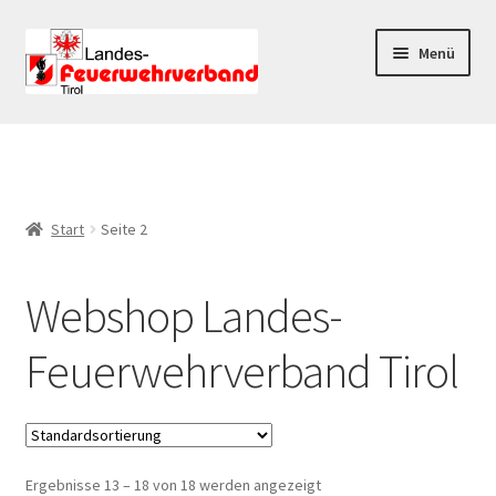
Zur
Zum
Menü
Navigation
Inhalt
springen
springen
Start
AGB
Start
Seite 2
Datenschutz
Webshop Landes-
Datenschutzerklärung
Feuerwehrverband Tirol
Impressum
Kasse
Mein Konto
Ergebnisse 13 – 18 von 18 werden angezeigt